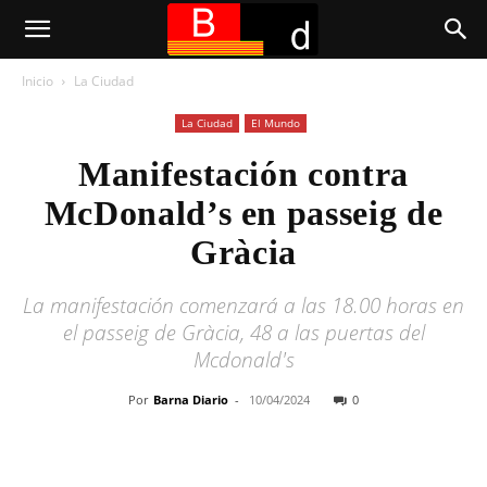
Inicio
La Ciudad
La Ciudad
El Mundo
Manifestación contra
McDonald’s en passeig de
Gràcia
La manifestación comenzará a las 18.00 horas en
el passeig de Gràcia, 48 a las puertas del
Mcdonald's
Por
Barna Diario
-
10/04/2024
0