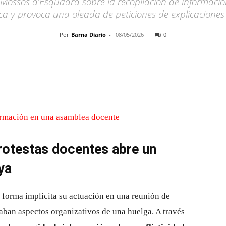
os Mossos d’Esquadra sobre la recopilación de informac
ica y provoca una oleada de peticiones de explicaciones 
Por
Barna Diario
-
08/05/2026
0
Cuota
protestas docentes abre un
ya
forma implícita su actuación en una reunión de
aban aspectos organizativos de una huelga. A través