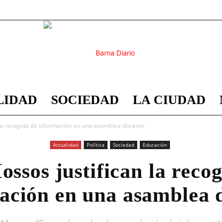
LIDAD
SOCIEDAD
LA CIUDAD
Barna
 la recogida de información en una asamblea docente
Actualidad
Política
Sociedad
Educación
ssos justifican la reco
Diario
ación en una asamblea 