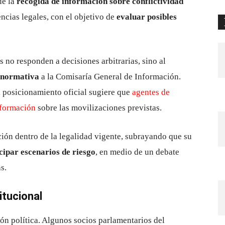
ue la
recogida de información sobre conflictividad
cias legales, con el objetivo de
evaluar posibles
 no responden a decisiones arbitrarias, sino al
r normativa
a la Comisaría General de Información.
l posicionamiento oficial sugiere que
agentes de
nformación
sobre las movilizaciones previstas.
ón dentro de la legalidad vigente, subrayando que su
cipar escenarios de riesgo
, en medio de un debate
s.
itucional
ón política. Algunos socios parlamentarios del