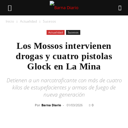
Inicio
Actualidad
Sucesos
Actualidad
Sucesos
Los Mossos intervienen
drogas y cuatro pistolas
Glock en La Mina
Detienen a un narcotraficante con más de cuatro
kilos de estupefacientes y armas de fuego de
nueva generación
Por
Barna Diario
-
01/03/2026
0