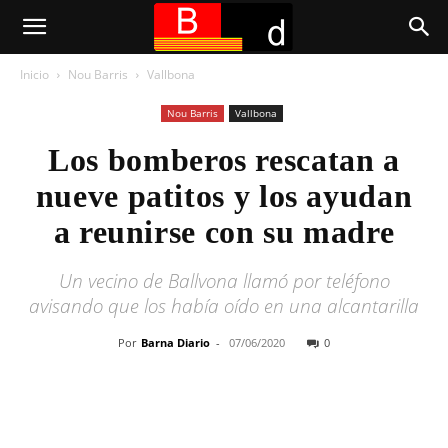
Inicio
Nou Barris
Vallbona
Nou Barris
Vallbona
Los bomberos rescatan a
nueve patitos y los ayudan
a reunirse con su madre
Un vecino de Ballvona llamó por teléfono
avisando que los había oído en una alcantarilla
Por
Barna Diario
-
07/06/2020
0