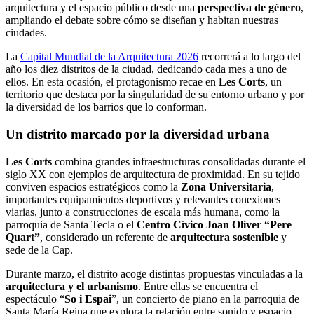
arquitectura y el espacio público desde una
perspectiva de género
,
ampliando el debate sobre cómo se diseñan y habitan nuestras
ciudades.
La
Capital Mundial de la Arquitectura 2026
recorrerá a lo largo del
año los diez distritos de la ciudad, dedicando cada mes a uno de
ellos. En esta ocasión, el protagonismo recae en
Les Corts
, un
territorio que destaca por la singularidad de su entorno urbano y por
la diversidad de los barrios que lo conforman.
Un distrito marcado por la diversidad urbana
Les Corts
combina grandes infraestructuras consolidadas durante el
siglo XX con ejemplos de arquitectura de proximidad. En su tejido
conviven espacios estratégicos como la
Zona Universitaria
,
importantes equipamientos deportivos y relevantes conexiones
viarias, junto a construcciones de escala más humana, como la
parroquia de Santa Tecla o el
Centro Cívico Joan Oliver “Pere
Quart”
, considerado un referente de
arquitectura sostenible
y
sede de la Cap.
Durante marzo, el distrito acoge distintas propuestas vinculadas a la
arquitectura y el urbanismo
. Entre ellas se encuentra el
espectáculo “
So i Espai
”, un concierto de piano en la parroquia de
Santa María Reina que explora la relación entre sonido y espacio