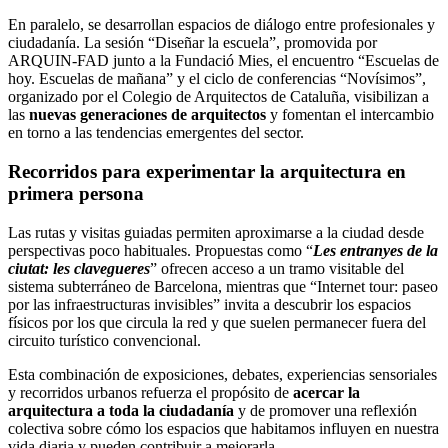
En paralelo, se desarrollan espacios de diálogo entre profesionales y
ciudadanía. La sesión “Diseñar la escuela”, promovida por
ARQUIN-FAD junto a la Fundació Mies, el encuentro “Escuelas de
hoy. Escuelas de mañana” y el ciclo de conferencias “Novísimos”,
organizado por el Colegio de Arquitectos de Cataluña, visibilizan a
las
nuevas generaciones de arquitectos
y fomentan el intercambio
en torno a las tendencias emergentes del sector.
Recorridos para experimentar la arquitectura en
primera persona
Las rutas y visitas guiadas permiten aproximarse a la ciudad desde
perspectivas poco habituales. Propuestas como “
Les entranyes de la
ciutat: les clavegueres
” ofrecen acceso a un tramo visitable del
sistema subterráneo de Barcelona, mientras que “Internet tour: paseo
por las infraestructuras invisibles” invita a descubrir los espacios
físicos por los que circula la red y que suelen permanecer fuera del
circuito turístico convencional.
Esta combinación de exposiciones, debates, experiencias sensoriales
y recorridos urbanos refuerza el propósito de
acercar la
arquitectura a toda la ciudadanía
y de promover una reflexión
colectiva sobre cómo los espacios que habitamos influyen en nuestra
vida diaria y pueden contribuir a mejorarla.