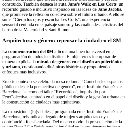
construido. También destaca la
ruta Jane’s Walk en Les Corts
, un
recorrido guiado e inclusivo inspirado en las ideas de
Jane Jacobs
,
que promueve la reflexión colectiva sobre el futuro urbano. A ello se
suma “Cierra los ojos y escucha Les Corts”, una experiencia
sensorial centrada en el paisaje sonoro y las cualidades acústicas del
barrio de la Maternidad y Sant Ramon.
Arquitectura y género: repensar la ciudad en el 8M
La
conmemoración del 8M
articula una línea transversal en la
programación de todos los distritos. El objetivo es incorporar de
manera explícita la
mirada de género en el diseño arquitectónico
y urbano
, cuestionando dinámicas históricas y proponiendo
enfoques más inclusivos.
En este contexto se celebra la mesa redonda “Concebir los espacios
públicos desde la perspectiva de género”, en el Instituto Francés de
Barcelona, así como el taller “Recorridos”, impulsado por
FemColectiva, centrado en el papel del diseño y la gestión urbana en
la construcción de ciudades más equitativas.
La exposición “(In)visibles”, programada en el Instituto Francés de
Barcelona, reivindica el legado de mujeres arquitectas cuya
contribución fue silenciada. Del mismo modo, la presentación de la
cuarta Beca Lilly Reich para la igualdad en la arquitectura invita a