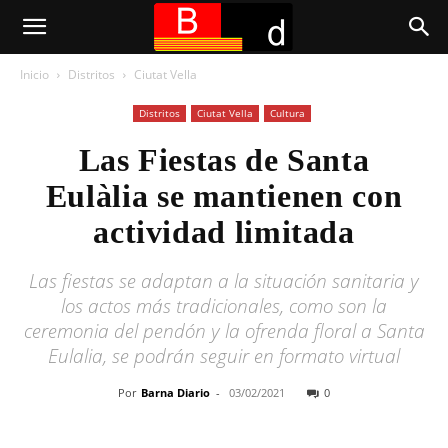
Inicio
Distritos
Ciutat Vella
Distritos
Ciutat Vella
Cultura
Las Fiestas de Santa
Eulàlia se mantienen con
actividad limitada
Las fiestas se adaptan a la situación sanitaria y
los actos más tradicionales, como son la
ceremonia del pendón y la ofrenda floral a Santa
Eulalia, se podrán seguir en formato virtual
Por
Barna Diario
-
03/02/2021
0