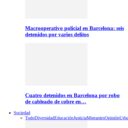
Macrooperativo policial en Barcelona: seis
detenidos por varios delitos
Cuatro detenidos en Barcelona por robo
de cableado de cobre en…
Sociedad
Todo
Diversidad
Educación
Justicia
Migrantes
Opinión
Urb