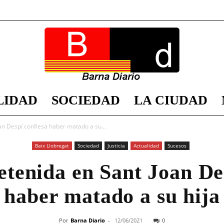
LIDAD
SOCIEDAD
LA CIUDAD
Barna
an Despí confiesa haber matado a su...
Baix Llobregat
Sociedad
Justicia
Actualidad
Sucesos
tenida en Sant Joan De
Diario
haber matado a su hija
Por
Barna Diario
-
12/06/2021
0