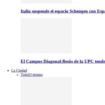
Italia suspende el espacio Schengen con Es
El Campus Diagonal-Besòs de la UPC tendr
La Ciudad
Todo
El tiempo