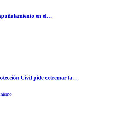
 apuñalamiento en el…
rotección Civil pide extremar la…
anismo