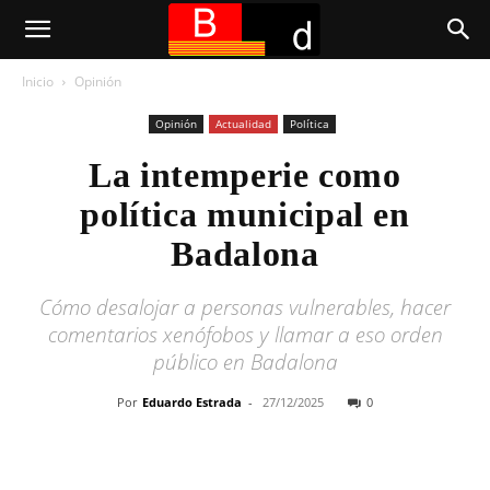
Inicio
Opinión
Opinión
Actualidad
Política
La intemperie como
política municipal en
Badalona
Cómo desalojar a personas vulnerables, hacer
comentarios xenófobos y llamar a eso orden
público en Badalona
Por
Eduardo Estrada
-
27/12/2025
0