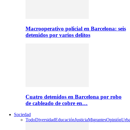
Macrooperativo policial en Barcelona: seis
detenidos por varios delitos
Cuatro detenidos en Barcelona por robo
de cableado de cobre en…
Sociedad
Todo
Diversidad
Educación
Justicia
Migrantes
Opinión
Urb