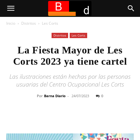
Inicio
Distritos
Les Corts
Distritos
Les Corts
La Fiesta Mayor de Les
Corts 2023 ya tiene cartel
Las ilustraciones están hechas por las personas
usuarias del Centro Ocupacional Les Corts
Por
Barna Diario
-
24/07/2023
0