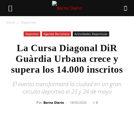
Inicio
Deportes
Deportes
Agenda Barcelona
Actividades Deportivas
La Cursa Diagonal DiR
Guàrdia Urbana crece y
supera los 14.000 inscritos
El evento transformará la ciudad en un gran
circuito deportivo el 23 y 24 de mayo
Por
Barna Diario
-
18/05/2026
0