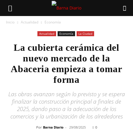
Inicio
Actualidad
Economía
Actualidad
Economía
La Ciudad
La cubierta cerámica del
nuevo mercado de la
Abaceria empieza a tomar
forma
Las obras avanzan según lo previsto y se espera
finalizar la construcción principal a finales de
2025, dando paso a la adecuación de los
comercios y la urbanización de los alrededores
Por
Barna Diario
-
29/08/2025
0