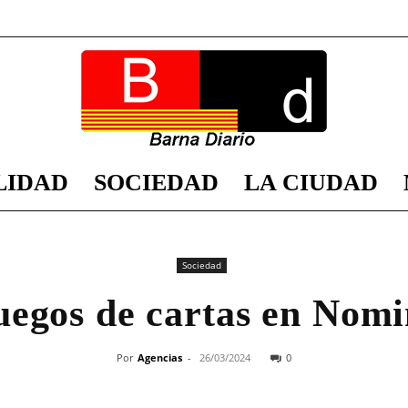
LIDAD
SOCIEDAD
LA CIUDAD
Barna
Sociedad
uegos de cartas en Nomi
Diario
Por
Agencias
-
26/03/2024
0