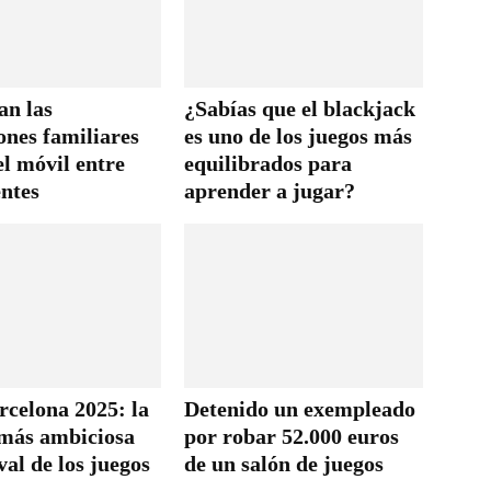
n las
¿Sabías que el blackjack
ones familiares
es uno de los juegos más
el móvil entre
equilibrados para
entes
aprender a jugar?
celona 2025: la
Detenido un exempleado
 más ambiciosa
por robar 52.000 euros
ival de los juegos
de un salón de juegos