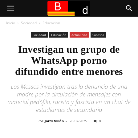
Inicio
Sociedad
Educación
Sociedad
Educación
Actualidad
Sucesos
Investigan un grupo de
WhatsApp porno
difundido entre menores
Los Mossos investigan tras la denuncia de una
madre por la circulación de mensajes con
material pedófilo, racista y fascista en un chat de
estudiantes de secundaria
Por
Jordi Millán
-
26/07/2025
0