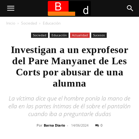
Inicio
Sociedad
Educación
Sociedad
Educación
Actualidad
Sucesos
Investigan a un exprofesor
del Pare Manyanet de Les
Corts por abusar de una
alumna
La víctima dice que el hombre ponía la mano de
ella en las partes íntimas de él sobre el pantalón
cuando iba a preguntarle dudas
Por
Barna Diario
-
14/06/2024
0