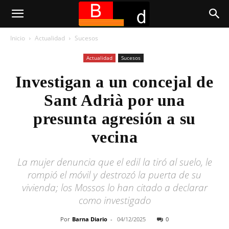
Inicio
Actualidad
Sucesos
Actualidad
Sucesos
Investigan a un concejal de
Sant Adrià por una
presunta agresión a su
vecina
La mujer denuncia que el edil la tiró al suelo, le
rompió el móvil y destrozó la puerta de su
vivienda; los Mossos lo han citado a declarar
como investigado
Por
Barna Diario
-
04/12/2025
0