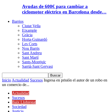
Ayudas de 600€ para cambiar a
ciclomotor eléctrico en Barcelona desde…
Barrios
Ciutat Vella
Eixample
Gràcia
Horta-Guinardó
Les Corts
Nou Barris
Sant Andreu
Sant Martí
Sants-Montjuïc
Sarrià-Sant Gervasi
Inicio
Actualidad
Sucesos
Ingresa en prisión el autor de un robo en
un comercio de...
Actualidad
Sucesos
Baix Llobregat
Sociedad
Justicia