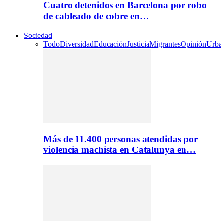
Cuatro detenidos en Barcelona por robo
de cableado de cobre en…
Sociedad
Todo
Diversidad
Educación
Justicia
Migrantes
Opinión
Urb
Más de 11.400 personas atendidas por
violencia machista en Catalunya en…