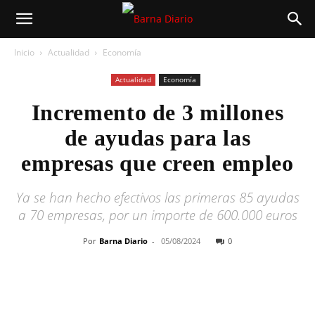
Inicio
Actualidad
Economía
Actualidad
Economía
Incremento de 3 millones
de ayudas para las
empresas que creen empleo
Ya se han hecho efectivos las primeras 85 ayudas
a 70 empresas, por un importe de 600.000 euros
Por
Barna Diario
-
05/08/2024
0