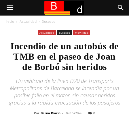
Inicio
Actualidad
Sucesos
Actualidad
Sucesos
Movilidad
Incendio de un autobús de
TMB en el paseo de Joan
de Borbó sin heridos
Un vehículo de la línea D20 de Transports
Metropolitans de Barcelona se incendia por un
posible fallo en el motor, sin causar heridos
gracias a la rápida evacuación de los pasajeros
Por
Barna Diario
-
09/05/2026
0