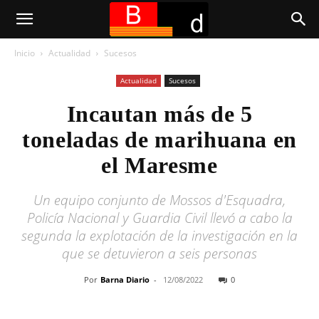
Inicio
Actualidad
Sucesos
Actualidad
Sucesos
Incautan más de 5
toneladas de marihuana en
el Maresme
Un equipo conjunto de Mossos d'Esquadra,
Policía Nacional y Guardia Civil llevó a cabo la
segunda la explotación de la investigación en la
que se detuvieron a seis personas
Por
Barna Diario
-
12/08/2022
0