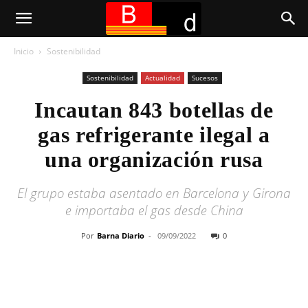
Inicio
Sostenibilidad
Sostenibilidad
Actualidad
Sucesos
Incautan 843 botellas de
gas refrigerante ilegal a
una organización rusa
El grupo estaba asentado en Barcelona y Girona
e importaba el gas desde China
Por
Barna Diario
-
09/09/2022
0