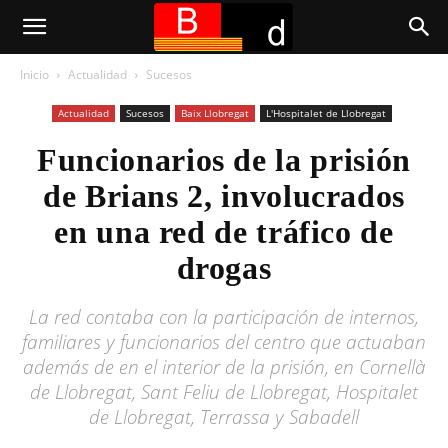
Inicio
Actualidad
Sucesos
Actualidad
Sucesos
Baix Llobregat
L'Hospitalet de Llobregat
Funcionarios de la prisión
de Brians 2, involucrados
en una red de tráfico de
drogas
La red contaba con la participación de internos,
familiares y funcionarios del centro que actuaban
además de en el interior de la prisión, en Cornellà
de Llobregat, Sant Feliu de Llobregat, Hospitalet
de Llobregat, Terrassa y Sabadell