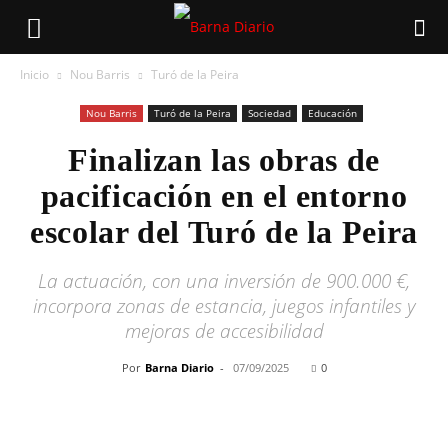
Inicio
Nou Barris
Turó de la Peira
Nou Barris
Turó de la Peira
Sociedad
Educación
Finalizan las obras de
pacificación en el entorno
escolar del Turó de la Peira
La actuación, con una inversión de 900.000 €,
incorpora zonas de estancia, juegos infantiles y
mejoras de accesibilidad
Por
Barna Diario
-
07/09/2025
0