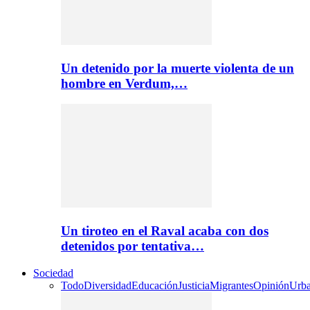
Un detenido por la muerte violenta de un
hombre en Verdum,…
Un tiroteo en el Raval acaba con dos
detenidos por tentativa…
Sociedad
Todo
Diversidad
Educación
Justicia
Migrantes
Opinión
Urb