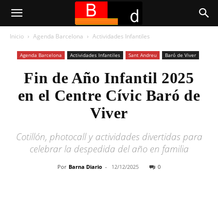
Inicio
Agenda Barcelona
Actividades Infantiles
Agenda Barcelona
Actividades Infantiles
Sant Andreu
Baró de Viver
Fin de Año Infantil 2025
en el Centre Cívic Baró de
Viver
Cotillón, photocall y actividades divertidas para
celebrar la despedida del año en familia
Por
Barna Diario
-
12/12/2025
0