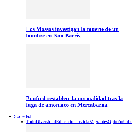
Los Mossos investigan la muerte de un
hombre en Nou Barris,…
Bonfred restablece la normalidad tras la
fuga de amoniaco en Mercabarna
Sociedad
Todo
Diversidad
Educación
Justicia
Migrantes
Opinión
Urb