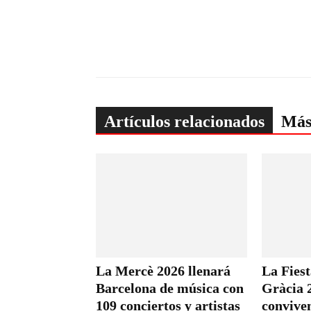
Artículos relacionados
Más
La Mercè 2026 llenará
La Fies
Barcelona de música con
Gràcia 2
109 conciertos y artistas
conviven