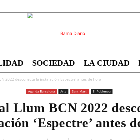
LIDAD
SOCIEDAD
LA CIUDAD
Barna
BCN 2022 desconecta la instalación ‘Espectre’ antes de hora
Agenda Barcelona
Arte
Sant Martí
El Poblenou
val Llum BCN 2022 desc
Diario
lación ‘Espectre’ antes d