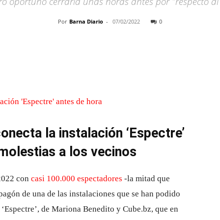
ó oportuno cerrarla unas horas antes por "respecto al
Por
Barna Diario
-
07/02/2022
0
Cuota
onecta la instalación ‘Espectre’
 molestias a los vecinos
 2022 con
casi 100.000 espectadores
-la mitad que
pagón de una de las instalaciones que se han podido
 de ‘Espectre’, de Mariona Benedito y Cube.bz, que en