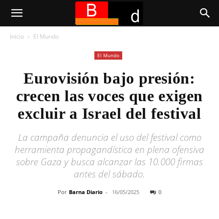
Inicio
El Mundo
El Mundo
Eurovisión bajo presión:
crecen las voces que exigen
excluir a Israel del festival
La campaña denuncia el uso del festival como
herramienta propagandística en plena ofensiva
sobre Gaza y busca alcanzar las 10.000 firmas
antes del sábado.
Por
Barna Diario
-
16/05/2025
0