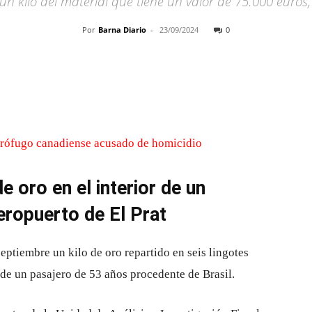
 un kilo del material que tiene un valor de 75.000 euros,
Por
Barna Diario
-
23/09/2024
0
Cuota
e oro en el interior de un
aeropuerto de El Prat
eptiembre un kilo de oro repartido en seis lingotes
l de un pasajero de 53 años procedente de Brasil.