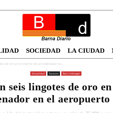
LIDAD
SOCIEDAD
LA CIUDAD
Barna
tes de oro en el interior de un ordenador en...
Actualidad
Sucesos
Baix Llobregat
 seis lingotes de oro en 
Diario
enador en el aeropuerto 