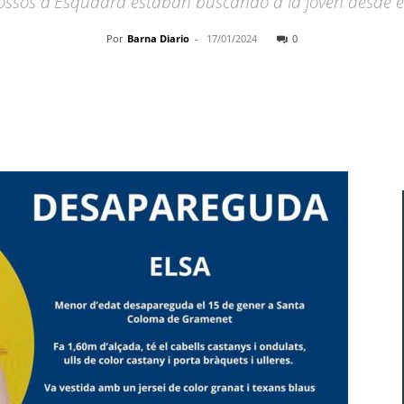
ossos d'Esquadra estaban buscando a la joven desde el
Por
Barna Diario
-
17/01/2024
0
Cuota