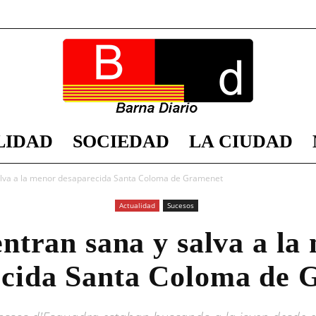
LIDAD
SOCIEDAD
LA CIUDAD
Barna
alva a la menor desaparecida Santa Coloma de Gramenet
Actualidad
Sucesos
ntran sana y salva a la
Diario
ecida Santa Coloma de 