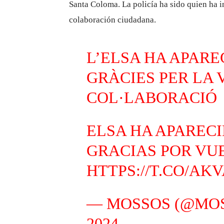
Santa Coloma. La policía ha sido quien ha 
colaboración ciudadana.
L’ELSA HA APARE
GRÀCIES PER LA
COL·LABORACIÓ
ELSA HA APARECI
GRACIAS POR VU
HTTPS://T.CO/AK
— MOSSOS (@MO
2024