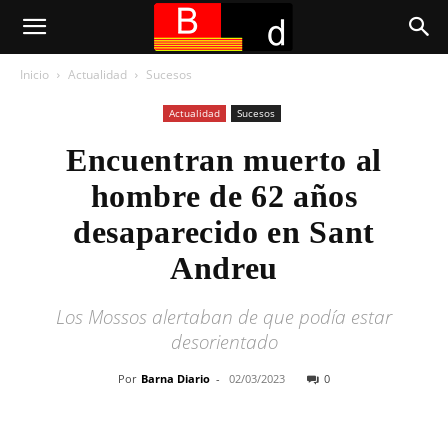
Inicio
Actualidad
Sucesos
Actualidad
Sucesos
Encuentran muerto al
hombre de 62 años
desaparecido en Sant
Andreu
Los Mossos alertaban de que podía estar
desorientado
Por
Barna Diario
-
02/03/2023
0