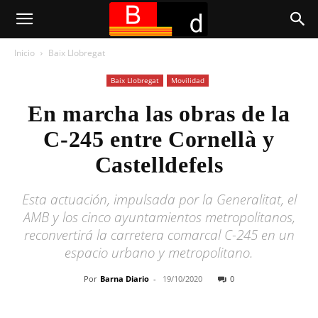
Inicio
Baix Llobregat
Baix Llobregat
Movilidad
En marcha las obras de la
C-245 entre Cornellà y
Castelldefels
Esta actuación, impulsada por la Generalitat, el
AMB y los cinco ayuntamientos metropolitanos,
reconvertirá la carretera comarcal C-245 en un
espacio urbano y metropolitano.
Por
Barna Diario
-
19/10/2020
0