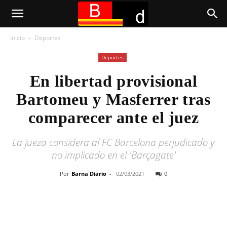
Inicio
Deportes
Deportes
En libertad provisional
Bartomeu y Masferrer tras
comparecer ante el juez
La jueza considera al FC Barcelona perjudicado y
no implicado en el 'Barçagate'
Por
Barna Diario
-
02/03/2021
0