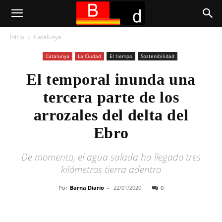
Inicio
Catalunya
Catalunya
La Ciudad
El tiempo
Sostenibilidad
El temporal inunda una
tercera parte de los
arrozales del delta del
Ebro
De momento, el agua salada ha llegado tres
kilómetros tierra adentro
Por
Barna Diario
-
22/01/2020
0