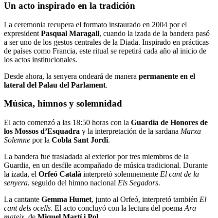
Un acto inspirado en la tradición
La ceremonia recupera el formato instaurado en 2004 por el
expresident
Pasqual Maragall
, cuando la izada de la bandera pasó
a ser uno de los gestos centrales de la Diada. Inspirado en prácticas
de países como Francia, este ritual se repetirá cada año al inicio de
los actos institucionales.
Desde ahora, la senyera ondeará de manera
permanente en el
lateral del Palau del Parlament
.
Música, himnos y solemnidad
El acto comenzó a las 18:50 horas con la
Guardia de Honores de
los Mossos d’Esquadra
y la interpretación de la sardana
Marxa
Solemne
por la
Cobla Sant Jordi
.
La bandera fue trasladada al exterior por tres miembros de la
Guardia, en un desfile acompañado de música tradicional. Durante
la izada, el
Orfeó Català
interpretó solemnemente
El cant de la
senyera
, seguido del himno nacional
Els Segadors
.
La cantante
Gemma Humet
, junto al Orfeó, interpretó también
El
cant dels ocells
. El acto concluyó con la lectura del poema
Ara
mateix
, de
Miquel Martí i Pol
.