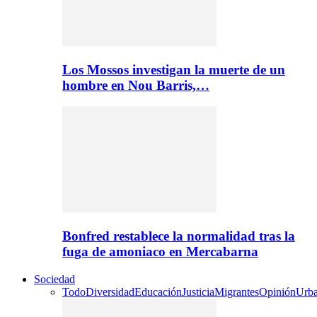
Los Mossos investigan la muerte de un
hombre en Nou Barris,…
Bonfred restablece la normalidad tras la
fuga de amoniaco en Mercabarna
Sociedad
Todo
Diversidad
Educación
Justicia
Migrantes
Opinión
Urb