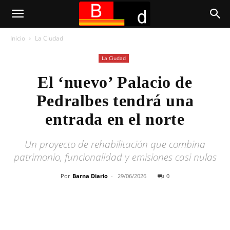
Inicio
La Ciudad
La Ciudad
El ‘nuevo’ Palacio de
Pedralbes tendrá una
entrada en el norte
Un proyecto de rehabilitación que combina
patrimonio, funcionalidad y emisiones casi nulas
Por
Barna Diario
-
29/06/2026
0