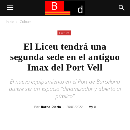
Inicio
Cultura
Cultura
El Liceu tendrá una
segunda sede en el antiguo
Imax del Port Vell
El nuevo equipamiento en el Port de Barcelona
quiere ser un espacio "dinamizador y abierto al
público"
Por
Barna Diario
-
20/01/2022
0