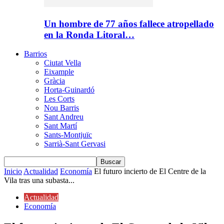
Un hombre de 77 años fallece atropellado
en la Ronda Litoral…
Barrios
Ciutat Vella
Eixample
Gràcia
Horta-Guinardó
Les Corts
Nou Barris
Sant Andreu
Sant Martí
Sants-Montjuïc
Sarrià-Sant Gervasi
Inicio
Actualidad
Economía
El futuro incierto de El Centre de la
Vila tras una subasta...
Actualidad
Economía