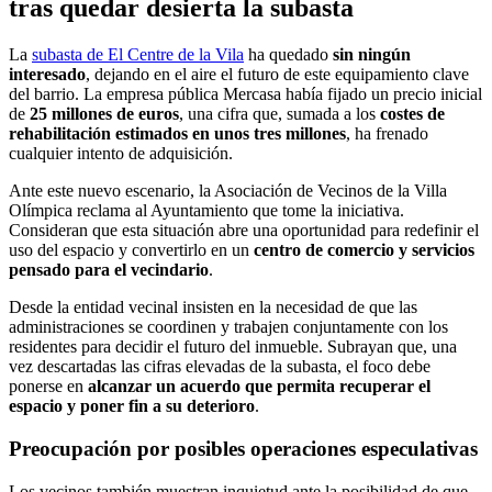
tras quedar desierta la subasta
La
subasta de El Centre de la Vila
ha quedado
sin ningún
interesado
, dejando en el aire el futuro de este equipamiento clave
del barrio. La empresa pública Mercasa había fijado un precio inicial
de
25 millones de euros
, una cifra que, sumada a los
costes de
rehabilitación estimados en unos tres millones
, ha frenado
cualquier intento de adquisición.
Ante este nuevo escenario, la Asociación de Vecinos de la Villa
Olímpica reclama al Ayuntamiento que tome la iniciativa.
Consideran que esta situación abre una oportunidad para redefinir el
uso del espacio y convertirlo en un
centro de comercio y servicios
pensado para el vecindario
.
Desde la entidad vecinal insisten en la necesidad de que las
administraciones se coordinen y trabajen conjuntamente con los
residentes para decidir el futuro del inmueble. Subrayan que, una
vez descartadas las cifras elevadas de la subasta, el foco debe
ponerse en
alcanzar un acuerdo que permita recuperar el
espacio y poner fin a su deterioro
.
Preocupación por posibles operaciones especulativas
Los vecinos también muestran inquietud ante la posibilidad de que