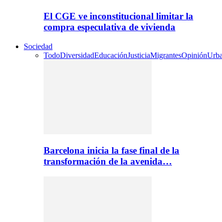
El CGE ve inconstitucional limitar la
compra especulativa de vivienda
Sociedad
Todo
Diversidad
Educación
Justicia
Migrantes
Opinión
Urb
Barcelona inicia la fase final de la
transformación de la avenida…