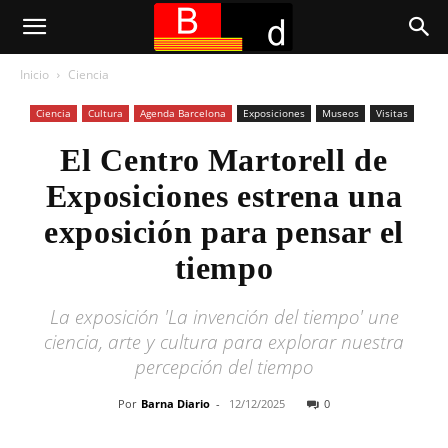
Inicio
Ciencia
Ciencia
Cultura
Agenda Barcelona
Exposiciones
Museos
Visitas
El Centro Martorell de
Exposiciones estrena una
exposición para pensar el
tiempo
La exposición 'La invención del tiempo' une
ciencia, arte y cultura para explorar nuestra
percepción del tiempo
Por
Barna Diario
-
12/12/2025
0