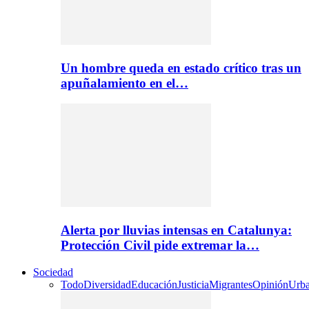
Un hombre queda en estado crítico tras un
apuñalamiento en el…
Alerta por lluvias intensas en Catalunya:
Protección Civil pide extremar la…
Sociedad
Todo
Diversidad
Educación
Justicia
Migrantes
Opinión
Urb