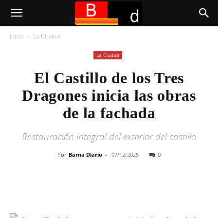
Inicio
La Ciudad
La Ciudad
El Castillo de los Tres
Dragones inicia las obras
de la fachada
Restauración integral del exterior del castillo
Por
Barna Diario
-
07/12/2025
0