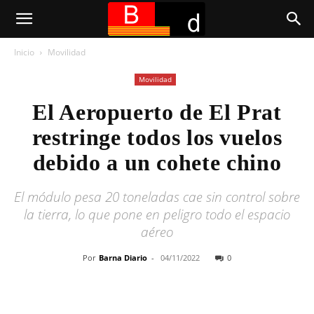
Inicio
Movilidad
Movilidad
El Aeropuerto de El Prat
restringe todos los vuelos
debido a un cohete chino
El módulo pesa 20 toneladas cae sin control sobre
la tierra, lo que pone en peligro todo el espacio
aéreo
Por
Barna Diario
-
04/11/2022
0