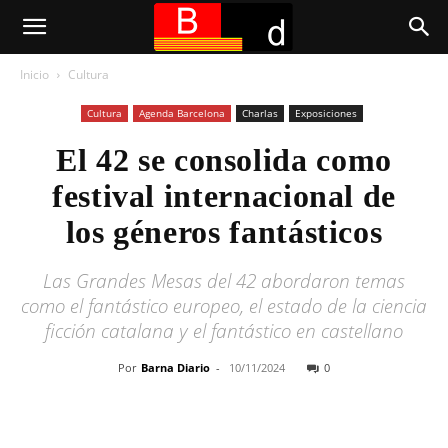
Inicio
Cultura
Cultura
Agenda Barcelona
Charlas
Exposiciones
El 42 se consolida como
festival internacional de
los géneros fantásticos
Las Grandes Mesas del 42 abordaron temas
como el fantástico europeo, el estado de la ciencia
ficción catalana y el fantástico en castellano
Por
Barna Diario
-
10/11/2024
0