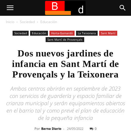
Inicio
Sociedad
Educación
Sociedad
Educación
Horta-Guinardó
La Teixonera
Sant Martí
Sant Martí de Provençals
Dos nuevos jardines de
infancia en Sant Martí de
Provençals y la Teixonera
Ambos centros abrirán en septiembre de 2023
con servicios de guardería y espacio familiar de
crianza municipal y serán equipamientos abiertos
en el barrio tal y como prevé el plan de educación
de la pequeña infancia
Por
Barna Diario
-
24/05/2022
0