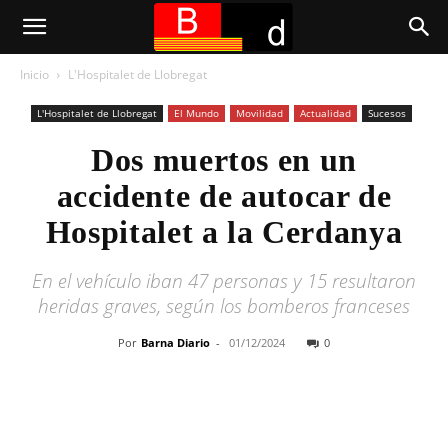
Inicio
L'Hospitalet de Llobregat
L'Hospitalet de Llobregat
El Mundo
Movilidad
Actualidad
Sucesos
Dos muertos en un
accidente de autocar de
Hospitalet a la Cerdanya
En el vehículo iban 47 personas y 15 resultaron
heridas graves, según los bomberos franceses
Por
Barna Diario
-
01/12/2024
0