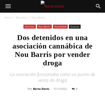
Inicio
Distritos
Nou Barris
Distritos
Nou Barris
Actualidad
Sucesos
Dos detenidos en una
asociación cannábica de
Nou Barris por vender
droga
La asociación funcionaba como un punto de
venta de droga
Por
Barna Diario
-
01/12/2022
0