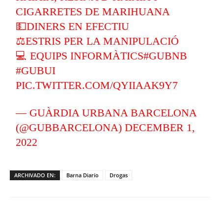
CIGARRETES DE MARIHUANA
💵DINERS EN EFECTIU
⚖️ESTRIS PER LA MANIPULACIÓ
💻 EQUIPS INFORMÀTICS
#GUBNB
#GUBUI
PIC.TWITTER.COM/QYIIAAK9Y7
— GUÀRDIA URBANA BARCELONA
(@GUBBARCELONA)
DECEMBER 1,
2022
ARCHIVADO EN:
Barna Diario
Drogas