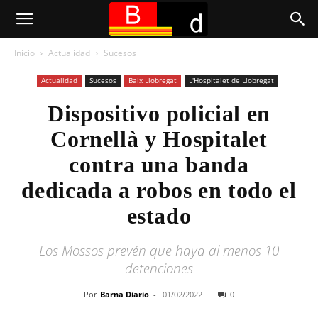
Inicio
Actualidad
Sucesos
Actualidad
Sucesos
Baix Llobregat
L'Hospitalet de Llobregat
Dispositivo policial en
Cornellà y Hospitalet
contra una banda
dedicada a robos en todo el
estado
Los Mossos prevén que haya al menos 10
detenciones
Por
Barna Diario
-
01/02/2022
0