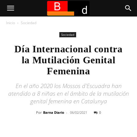
Inicio
Sociedad
Sociedad
Día Internacional contra
la Mutilación Genital
Femenina
En el año 2020 los Mossos d'Escuadra han
atendido a 8 niñas en el ámbito de la mutilación
genital femenina en Catalunya
Por
Barna Diario
-
06/02/2021
0